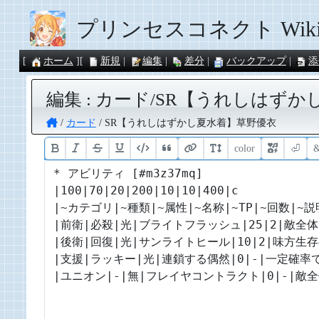
プリンセスコネクト Wik
ホーム
新規
編集
差分
バックアップ
添
編集 : カード/SR【うれしはずかし夏
カード
SR【うれしはずかし夏水着】草野優衣
color
⏎