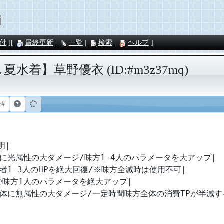
i
付
最終更新
一覧
検索
ヘルプ
水着】草野優衣 (ID:#m3z37mq)
&#